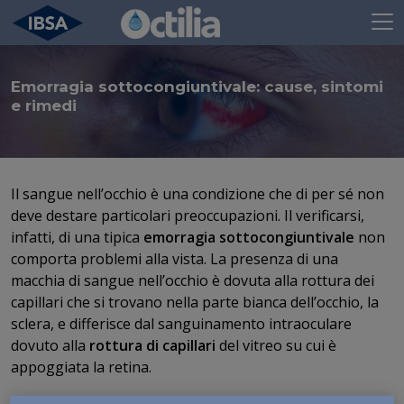
Emorragia sottocongiuntivale: cause, sintomi
e rimedi
Il sangue nell’occhio è una condizione che di per sé non
deve destare particolari preoccupazioni. Il verificarsi,
infatti, di una tipica
emorragia sottocongiuntivale
non
comporta problemi alla vista. La presenza di una
macchia di sangue nell’occhio è dovuta alla rottura dei
capillari che si trovano nella parte bianca dell’occhio, la
sclera, e differisce dal sanguinamento intraoculare
dovuto alla
rottura di capillari
del vitreo su cui è
appoggiata la retina.
La rottura dei capillari può comportare presenza di