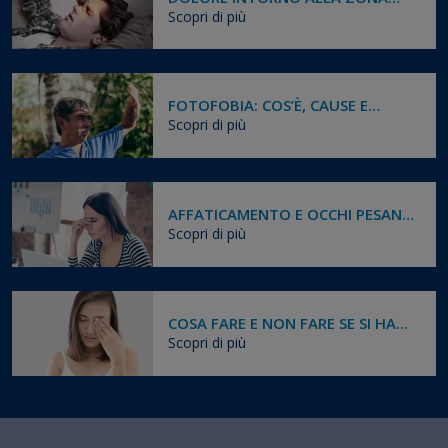
OCULARE: CAUSE E RIMEDI
Scopri di più
FOTOFOBIA: COS’È, CAUSE E
RIMEDI PER ALLEVIARE IL FASTIDIO
Scopri di più
DELLA LUCE
AFFATICAMENTO E OCCHI PESANTI:
RIMEDI
Scopri di più
COSA FARE E NON FARE SE SI HA
QUALCOSA NELL’OCCHIO
Scopri di più