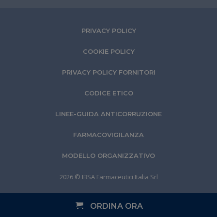
PRIVACY POLICY
COOKIE POLICY
PRIVACY POLICY FORNITORI
CODICE ETICO
LINEE-GUIDA ANTICORRUZIONE
FARMACOVIGILANZA
MODELLO ORGANIZZATIVO
2026 © IBSA
Farmaceutici Italia
Srl
ORDINA ORA