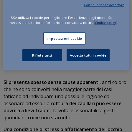
Continua senza accettare
sangue su tutta la superficie della sclera o interessare
soltanto una piccola zona di essa. Come già anticipato,
IBSA utilizza i cookie per migliorare l'esperienza degli utenti. Se
ciò
non comporta particolari problemi o danni
poiché la
necessiti di ulteriori informazioni, consulta la nostra
Cookie policy
zona coinvolta non interessa direttamente la vista. Tale
condizione si verifica con maggiore frequenza nei
Impostazioni cookie
soggetti di età avanzata.
Cosa può causare il sangue
Rifiuta tutti
Accetta tutti i cookie
nell’occhio
Si presenta spesso senza cause apparenti
, anzi coloro
che ne sono coinvolti nella maggior parte dei casi
faticano ad individuare una possibile ragione da
associare ad essa. La
rottura dei capillari può essere
dovuta a lievi traumi
, talvolta è associabile a gesti
quotidiani, come uno starnuto.
Una condizione di stress o affaticamento dell’occhio